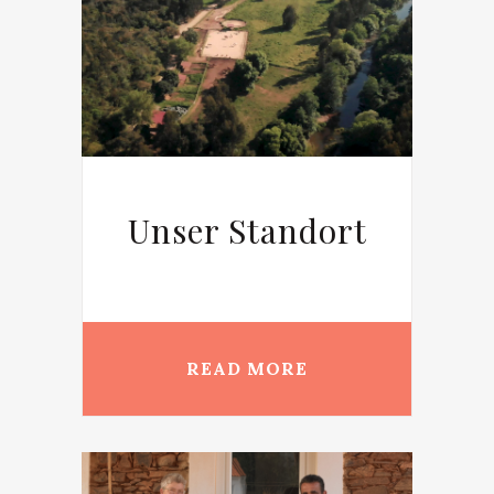
ort
Unser Standort
Un
READ MORE