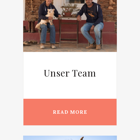
m
Unser Team
READ MORE