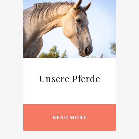
de
Unsere Pferde
U
READ MORE